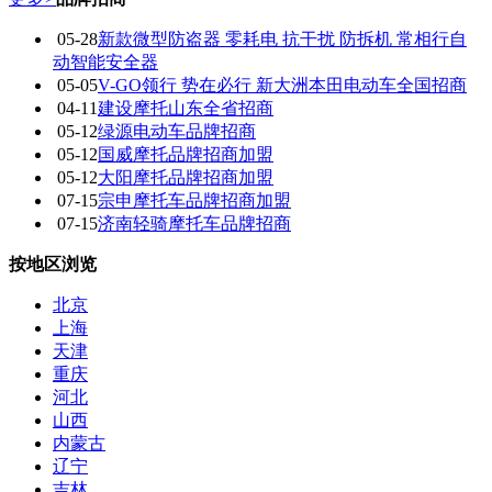
05-28
新款微型防盗器 零耗电 抗干扰 防拆机 常相行自
动智能安全器
05-05
V-GO领行 势在必行 新大洲本田电动车全国招商
04-11
建设摩托山东全省招商
05-12
绿源电动车品牌招商
05-12
国威摩托品牌招商加盟
05-12
大阳摩托品牌招商加盟
07-15
宗申摩托车品牌招商加盟
07-15
济南轻骑摩托车品牌招商
按地区浏览
北京
上海
天津
重庆
河北
山西
内蒙古
辽宁
吉林