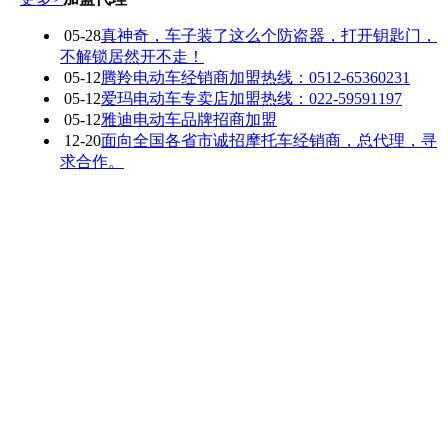
05-28
真神奇，车子装了这么个防盗器，打开钥匙门，
不解锁居然开不走！
05-12
腾羚电动车经销商加盟热线：0512-65360231
05-12
爱玛电动车专卖店加盟热线：022-59591197
05-12
雅迪电动车品牌招商加盟
12-20
面向全国各省市诚招摩托车经销商，总代理，寻
求合作。