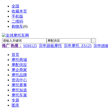
全国
收藏本页
手机版
二维码
购物车
(
0
)
推广
热搜：
SDH125
宗申踏板摩托
宗申摩托_ZS125
宗申踏
首页
摩托商城
摩配供应
摩企商家
摩托品牌
资讯中心
摩托赛事
摩托知道
摩托车展
专题
图库