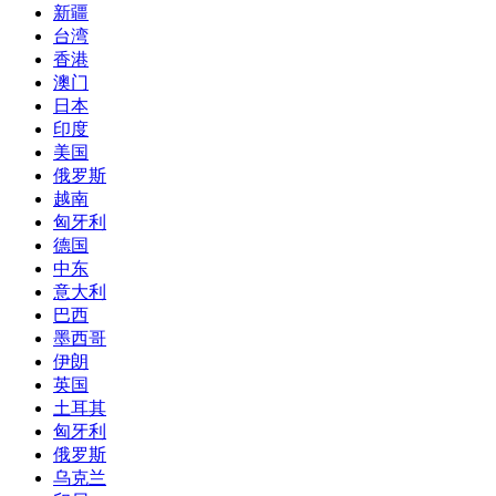
新疆
台湾
香港
澳门
日本
印度
美国
俄罗斯
越南
匈牙利
德国
中东
意大利
巴西
墨西哥
伊朗
英国
土耳其
匈牙利
俄罗斯
乌克兰